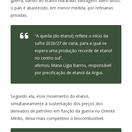
guerra, dando ao etanol hidratado vantagem. Além disso,
o país é abastecido, em menor medida, por refinarias
privadas.
“A queda (do etanol) reflete o início da
safra 2026/27 de cana, para a qual se
espera uma produção recorde de etanol
no centro-sul”,
afirmou Maria Lígia Barros, responsável
por precificação de etanol da Argus.
Segundo ela, esse movimento do etanol,
simultaneamente à sustentação dos preços dos
derivados de petróleo em função da guerra no Oriente
Médio, deixa mais competitivo o biocombustível.