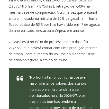
Para o etanol anidro, o indicador do Cepea foi de R$
2,9575/litro (sem PIS/Cofins), retração de 7,43% na
mesma base de comparação. A última vez que o etanol
anidro — usado na mistura de 30% da gasolina — havia
ficado abaixo de R$ 3 por litro havia sido em 1º de agosto
do ano passado, destacou o Cepea, em análise.
O Brasil está no início do processamento da safra
2026/27, que deverá contar com uma produção recorde
de etanol, com aumento do volume do biocombustível
de cana-de-açúcar, além do de milho.
“No front interno, com uma possível
maior oferta, os valores dos etanóis
hidratado e anidro tendem a ser
pressionados no ciclo 2026/27, e os
preços nas bombas tendem a
acompanhar o movimento de queda do