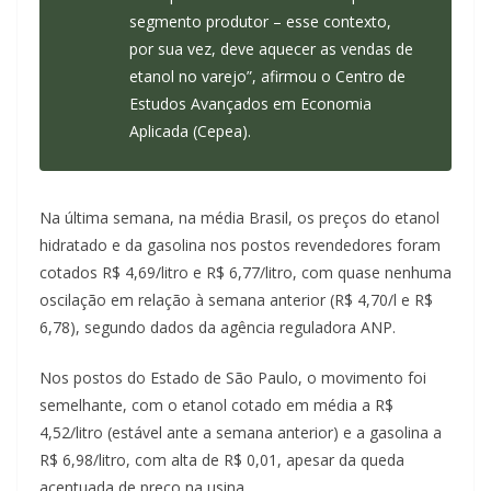
segmento produtor – esse contexto,
por sua vez, deve aquecer as vendas de
etanol no varejo”, afirmou o Centro de
Estudos Avançados em Economia
Aplicada (Cepea).
Na última semana, na média Brasil, os preços do etanol
hidratado e da gasolina nos postos revendedores foram
cotados R$ 4,69/litro e R$ 6,77/litro, com quase nenhuma
oscilação em relação à semana anterior (R$ 4,70/l e R$
6,78), segundo dados da agência reguladora ANP.
Nos postos do Estado de São Paulo, o movimento foi
semelhante, com o etanol cotado em média a R$
4,52/litro (estável ante a semana anterior) e a gasolina a
R$ 6,98/litro, com alta de R$ 0,01, apesar da queda
acentuada de preço na usina.