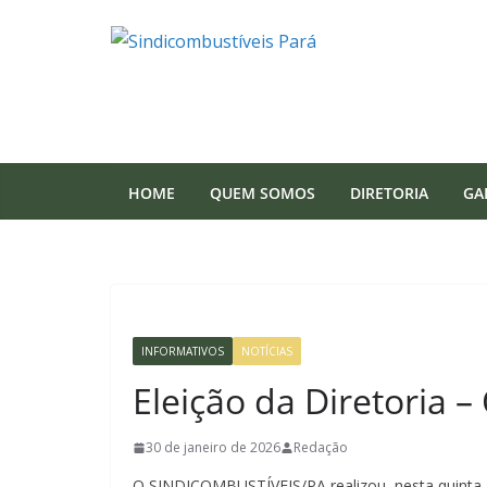
Pular
para
o
conteúdo
HOME
QUEM SOMOS
DIRETORIA
GA
INFORMATIVOS
NOTÍCIAS
Eleição da Diretoria 
30 de janeiro de 2026
Redação
O SINDICOMBUSTÍVEIS/PA realizou, nesta quinta-fe