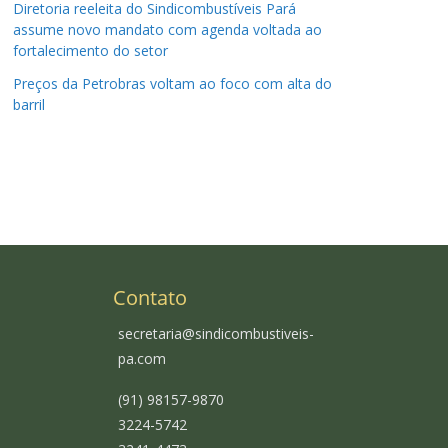
Diretoria reeleita do Sindicombustíveis Pará
assume novo mandato com agenda voltada ao
fortalecimento do setor
Preços da Petrobras voltam ao foco com alta do
barril
Contato
secretaria@sindicombustiveis-
pa.com
(91) 98157-9870
3224-5742