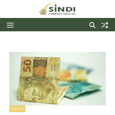
Pular
para
o
conteúdo
NOTÍCIAS